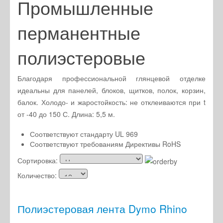
Промышленные
Оплата и доставка
Акции
перманентные
Скачать каталог DYMO
полиэстеровые
Инструкции
Полезная информация
Благодаря профессиональной глянцевой отделке
идеальны для панелей, блоков, щитков, полок, корзин,
балок. Холодо- и жаростойкость: не отклеиваются при t
от -40 до 150 С. Длина: 5,5 м.
Соответствуют стандарту UL 969
Соответствуют требованиям Директивы RoHS
Сортировка:
Количество:
Полиэстеровая лента Dymo Rhino